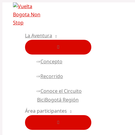
ALTERNAR
ALTERNAR
Ir
Hello
MENÚ
MENÚ
al
world!
contenido
La Aventura
Concepto
Recorrido
Conoce el Circuito
BiciBogotá Región
Área participantes